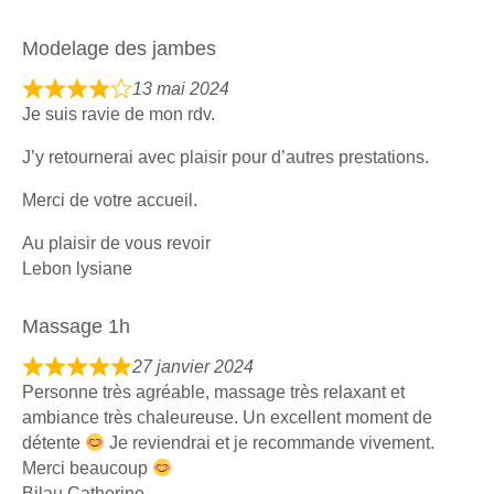
5
,
Modelage des jambes
0
o
13 mai 2024
R
u
Je suis ravie de mon rdv.
a
t
t
J’y retournerai avec plaisir pour d’autres prestations.
o
e
f
Merci de votre accueil.
d
5
4
Au plaisir de vous revoir
,
Lebon lysiane
0
o
Massage 1h
u
t
27 janvier 2024
R
o
Personne très agréable, massage très relaxant et
a
f
ambiance très chaleureuse. Un excellent moment de
t
5
détente
Je reviendrai et je recommande vivement.
e
Merci beaucoup
d
Bilau Catherine