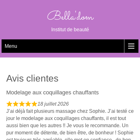
Skip
to
Bella'dom
content
Institut de beauté
Menu
Avis clientes
Modelage aux coquillages chauffants
18 juillet 2026
R
J’ai déjà fait plusieurs massage chez Sophie. J’ai testé ce
a
jour le modelage aux coquillages chauffants, il est tout
t
aussi bien que les autres !! Je vous le recommande. Un
e
pur moment de détente, de bien être, de bonheur ! Sophie
d
est toujours très agréable, elle met en confiance , de bon