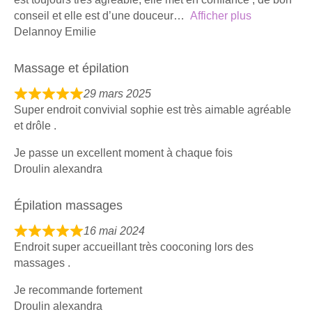
5
conseil et elle est d’une douceur
Afficher plus
,
Delannoy Emilie
0
o
Massage et épilation
u
t
29 mars 2025
R
o
Super endroit convivial sophie est très aimable agréable
a
f
et drôle .
t
5
e
Je passe un excellent moment à chaque fois
d
Droulin alexandra
5
,
Épilation massages
0
o
16 mai 2024
R
u
Endroit super accueillant très cooconing lors des
a
t
massages .
t
o
e
Je recommande fortement
f
d
Droulin alexandra
5