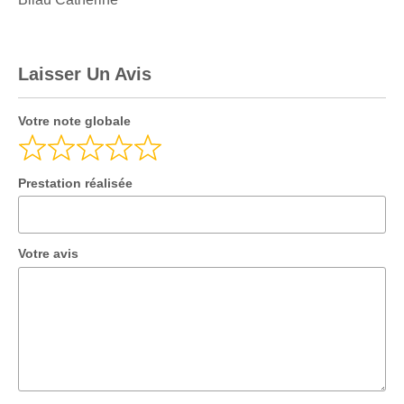
5
,
0
o
Laisser Un Avis
u
t
Votre note globale
o
f
5
Prestation réalisée
Votre avis